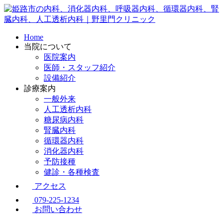
Home
当院について
医院案内
医師・スタッフ紹介
設備紹介
診療案内
一般外来
人工透析内科
糖尿病内科
腎臓内科
循環器内科
消化器内科
予防接種
健診・各種検査
アクセス
079-225-1234
お問い合わせ