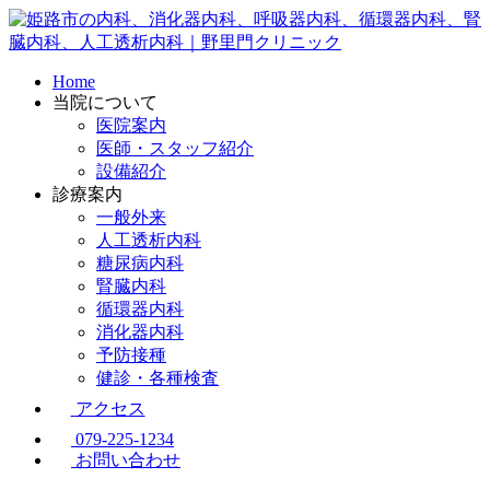
Home
当院について
医院案内
医師・スタッフ紹介
設備紹介
診療案内
一般外来
人工透析内科
糖尿病内科
腎臓内科
循環器内科
消化器内科
予防接種
健診・各種検査
アクセス
079-225-1234
お問い合わせ