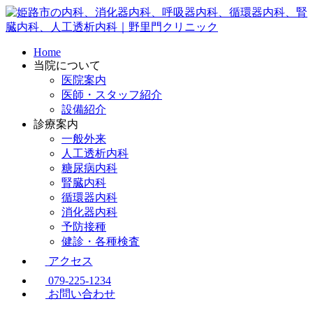
Home
当院について
医院案内
医師・スタッフ紹介
設備紹介
診療案内
一般外来
人工透析内科
糖尿病内科
腎臓内科
循環器内科
消化器内科
予防接種
健診・各種検査
アクセス
079-225-1234
お問い合わせ