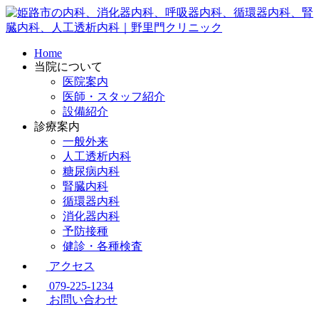
Home
当院について
医院案内
医師・スタッフ紹介
設備紹介
診療案内
一般外来
人工透析内科
糖尿病内科
腎臓内科
循環器内科
消化器内科
予防接種
健診・各種検査
アクセス
079-225-1234
お問い合わせ