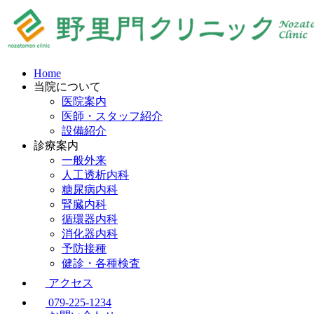
Home
当院について
医院案内
医師・スタッフ紹介
設備紹介
診療案内
一般外来
人工透析内科
糖尿病内科
腎臓内科
循環器内科
消化器内科
予防接種
健診・各種検査
アクセス
079-225-1234