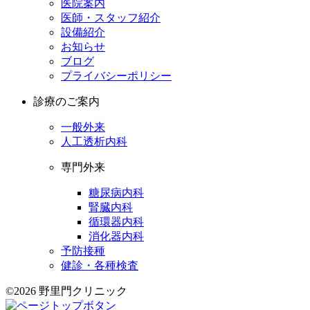
医院案内
医師・スタッフ紹介
設備紹介
お知らせ
ブログ
プライバシーポリシー
診療のご案内
一般外来
人工透析内科
専門外来
糖尿病内科
腎臓内科
循環器内科
消化器内科
予防接種
健診・各種検査
©2026 野里門クリニック